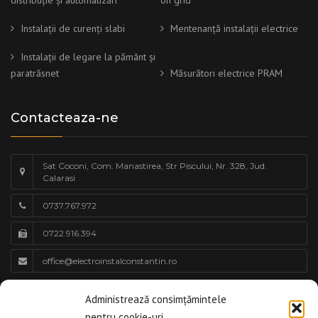
distribuție și automatizări
on grid
Instalații de curenți slabi
Mentenanță instalații electrice
Instalații de legare la pământ și
paratrăsnet
Măsurători electrice PRAM
Contacteaza-ne
Sat Coconi, Com. Manastirea, Str Piscului, Nr. 328, Jud.
Calarasi
0737.767.972
0722.916.394
office@electroinstalconstantin.ro
Program de lucru
Administrează consimțămintele
pentru cookie-uri