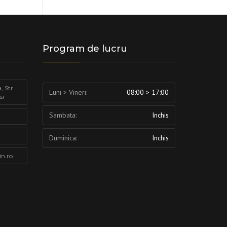
Program de lucru
, Str
Luni > Vineri:
08:00 > 17:00
si
Sambata:
Inchis
Duminica:
Inchis
in.ro