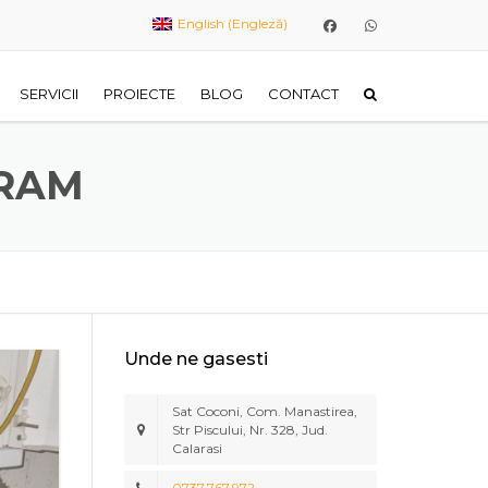
English
(
Engleză
)
SERVICII
PROIECTE
BLOG
CONTACT
INSTALAȚII ELECTRICE
PRAM
INTERIOARE ȘI EXTERIOARE
BRANȘAMENTE ELECTRICE 0.23-
0.4 KV
INSTALAȚII DE CURENȚI SLABI
SISTEME FOTOVOLTAICE OFF
Unde ne gasesti
GRID ȘI ON GRID
Sat Coconi, Com. Manastirea,
EXECUȚIE TABLOURI ELECTRICE
Str Piscului, Nr. 328, Jud.
DE DISTRIBUȚIE ȘI
Calarasi
AUTOMATIZĂRI
0737.767.972