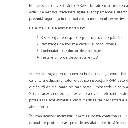
Prin efectuarea verificărilor PRAM de către o societatea a
ANRE, se verifica dacă instalațiile și echipamentele electr
prezintă siguranță în exploatare, la momentul respectiv.
Cele mai uzuale măsurători sunt:
Rezistența de dispersie pentru prize de pământ
Rezistența de izolație cabluri și conductoare
Continuitate conductor de protecție
Testare timp de deconectare RCD
În terminologia pentru punerea în funcțiune și pentru fun
curentă a echipamentelor electrice inspecția PRAM este d
o măsură de siguranță pe care toată lumea trebuie să o a
Scopul acestei operațiuni este de a evalua eficiența sist
protejează atât instalația, cât și clădirea de descărcările e
atmosferice.
În urma acestor examinări PRAM se poate confirma sau in
gradul de protecție asigurat de instalația electrică în timp