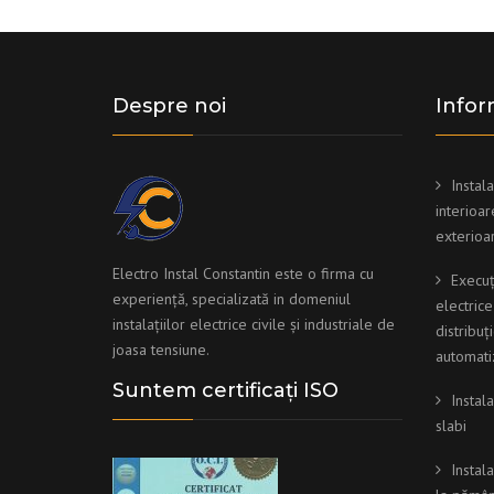
Despre noi
Infor
Instala
interioar
exterioa
Electro Instal Constantin este o firma cu
Execuț
experiență, specializată in domeniul
electric
instalațiilor electrice civile și industriale de
distribuți
joasa tensiune.
automati
Suntem certificați ISO
Instala
slabi
Instal