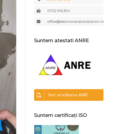
MENTENANȚĂ INSTALAȚII
0722.916.394
ELECTRICE
office@electroinstalconstantin.ro
MENTENANȚĂ INSTALAȚII
ELECTRICE INDUSTRIALE
Suntem atestati ANRE
INSTALAȚII DE LEGARE LA
PĂMÂNT ȘI PARATRĂSNET
MĂSURĂTORI ELECTRICE PRAM
SOLUTII DE
ELECTROALIMENTARE
Vezi acreditarea ANRE
Suntem certificați ISO