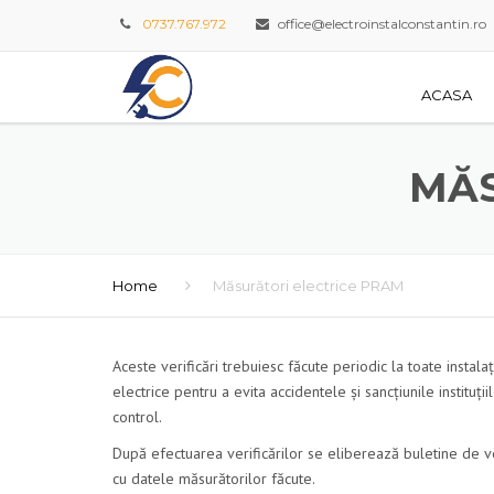
0737.767.972
office@electroinstalconstantin.ro
ACASA
MĂS
Home
Măsurători electrice PRAM
Aceste verificări trebuiesc făcute periodic la toate instalaț
electrice pentru a evita accidentele și sancțiunile instituții
control.
După efectuarea verificărilor se eliberează buletine de v
cu datele măsurătorilor făcute.