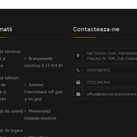
matii
Contacteaza-ne
ții electrice
Sat Coconi, Com. Manastirea
e și
Branșamente
Piscului, Nr. 328, Jud. Calara
re
electrice 0.23-0.4 kV
0737.767.972
ie tablouri
0722.916.394
e de
Sisteme
e și
Fotovoltaice off grid
office@electroinstalconstant
zări
și on grid
ții de curenți
Mentenanță
instalații electrice
ații de legare