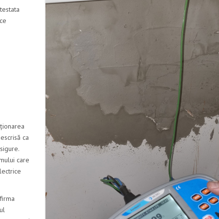
testata
ice
cționarea
escrisă ca
sigure.
emului care
lectrice
firma
ul